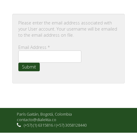
Please enter the email address associated with
your User account. Your username will be emailed
to the email address on file.
Email Address
*
Submit
París Gaitán, Bogotá, Colombia
contacto@dialekta.co
(+57) (1) 6315816 / (+57) 3058128440